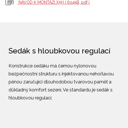
NÁVOD K MONTÁŽI X5H
( 604kB, pdf )
Sedák s hloubkovou regulací
Konstrukce sedáku má černou nylonovou
bezpečnostní strukturu s injektovanou nehořlavou
pěnou zaručující dlouhodobou tvarovou paměť a
důkladný komfort sezení. Ve standardu je sedák s
hloubkovou regulací.