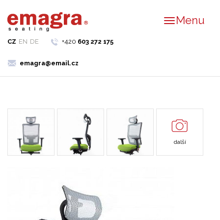
Menu
CZ
EN
DE
+420
603 272 175
emagra@email.cz
další