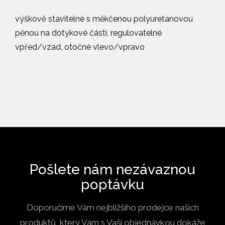
výškově stavitelné s měkčenou polyuretanovou
pěnou na dotykové části, regulovatelné
vpřed/vzad, otočné vlevo/vpravo
Pošlete nám nezávaznou
poptávku
Doporučíme Vám nejbližšího prodejce našich
produktů, který Vám s Vaší objednávkou dokáže