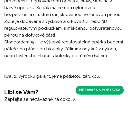
provedení s regulovatelnou opěrkou hlavy, síťovina v
barvě opěráku. Sedák má černou nylonovou
bezpečnostní strukturu s injektovanou nehořlavou pěnou.
Židle je dodávána s výškově a šířkově 2D, nebo 3D
regulovatelnými područkami s měkčenou polyuretanovou
pěnou na dotykové části.
Standardem X5H je výškově regulovatelná opěrka bederní
páteře, na přání i do hloubky. Pětiramenný kříž z nylonu,
nebo leštěného hliníku s kolečky o průměru 60mm.
Kvalitu výrobku garantujeme pětiletou zárukou.
NEZÁVAZNÁ POPTÁVKA
Líbí se Vám?
Zeptejte se nezávazně na cokoliv.