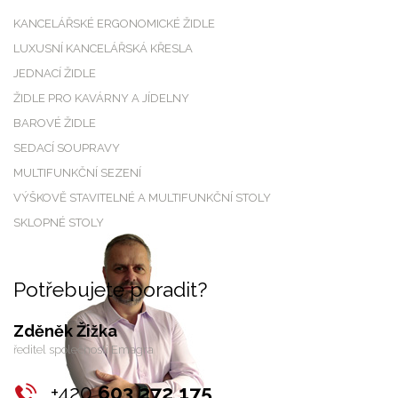
KANCELÁŘSKÉ ERGONOMICKÉ ŽIDLE
LUXUSNÍ KANCELÁŘSKÁ KŘESLA
JEDNACÍ ŽIDLE
ŽIDLE PRO KAVÁRNY A JÍDELNY
BAROVÉ ŽIDLE
SEDACÍ SOUPRAVY
MULTIFUNKČNÍ SEZENÍ
VÝŠKOVĚ STAVITELNÉ A MULTIFUNKČNÍ STOLY
SKLOPNÉ STOLY
Potřebujete poradit?
Zděněk Žižka
ředitel společnosti Emagra
+420
603 272 175