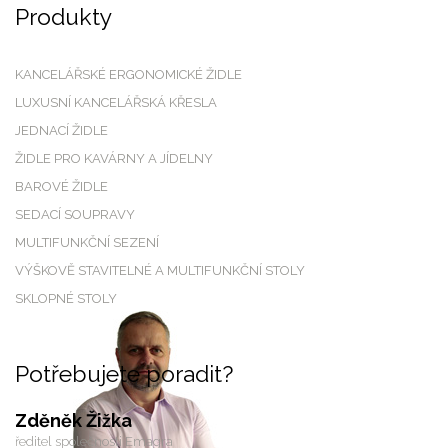
Produkty
KANCELÁŘSKÉ ERGONOMICKÉ ŽIDLE
LUXUSNÍ KANCELÁŘSKÁ KŘESLA
JEDNACÍ ŽIDLE
ŽIDLE PRO KAVÁRNY A JÍDELNY
BAROVÉ ŽIDLE
SEDACÍ SOUPRAVY
MULTIFUNKČNÍ SEZENÍ
VÝŠKOVĚ STAVITELNÉ A MULTIFUNKČNÍ STOLY
SKLOPNÉ STOLY
Potřebujete poradit?
Zděněk Žižka
ředitel společnosti Emagra