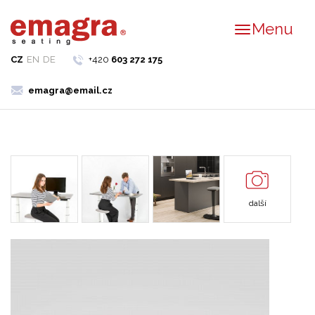
Menu
CZ
EN
DE
+420
603 272 175
emagra@email.cz
další