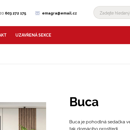
420
603 272 175
emagra@email.cz
AKT
UZAVŘENÁ SEKCE
Buca
Buca je pohodlná sedačka ve 
tak domácího prostředí.