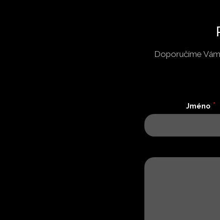
Doporučíme Vám n
*
Jméno